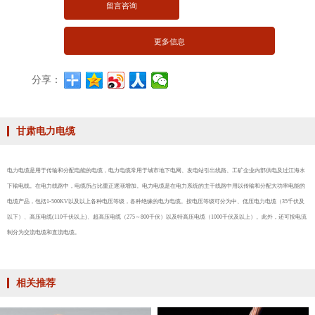
留言咨询
更多信息
分享：
甘肃电力电缆
电力电缆是用于传输和分配电能的电缆，电力电缆常用于城市地下电网、发电站引出线路、工矿企业内部供电及过江海水
下输电线。在电力线路中，电缆所占比重正逐渐增加。电力电缆是在电力系统的主干线路中用以传输和分配大功率电能的
电缆产品，包括1-500KV以及以上各种电压等级，各种绝缘的电力电缆。按电压等级可分为中、低压电力电缆（35千伏及
以下）、高压电缆(110千伏以上)、超高压电缆（275～800千伏）以及特高压电缆（1000千伏及以上）。此外，还可按电流
制分为交流电缆和直流电缆。
相关推荐