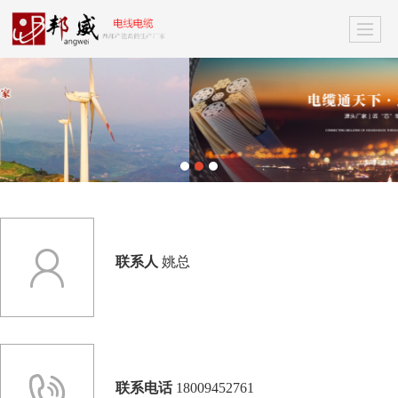
联系人
姚总
联系电话
18009452761