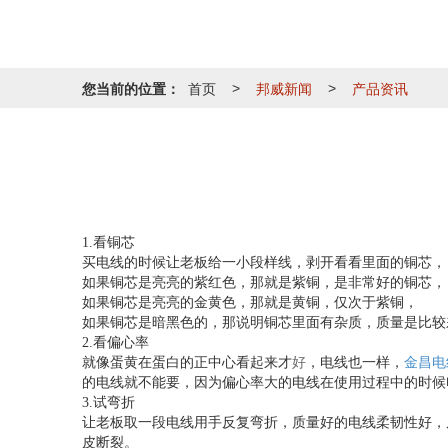
您当前的位置：
首页
邦威新闻
产品资讯
>
>
1.看铜芯
买电线的时候让老板给一小段样线，剥开看看里面的铜芯，
如果铜芯是亮亮的紫红色，那就是紫铜，是非常好的铜芯，
如果铜芯是亮亮的金黄色，那就是黄铜，仅次于紫铜，
如果铜芯是暗黑色的，那说明铜芯里面有杂质，质量是比较
2.看偏心率
就像蛋黄在蛋白的正中心看起来才
好
，电线也一样，
金昌电
的电线就不能要，因为偏心率大的电线在使用过程中的时候
3.试弯折
让老板取一段电线用手反复弯折，质量好的电线柔韧性好，
皮断裂。