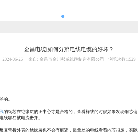
金昌电缆|如何分辨电线电缆的好坏？
2024-06-26
来自:
金昌市金川邦威线缆制造有限公司
浏览次数:1529
差的。
线
的铜芯在绝缘层的正中心才是合格的，查看样线的时候如果发现铜芯偏
电线容易被电流击穿。
反复弯折外表的绝缘层也不会有痕迹，质量差的电线看着内芯很足，实际